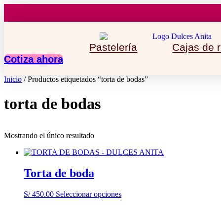
Ir
al
contenido
Pastelería
Cajas de 
Cotiza ahora
Inicio
/ Productos etiquetados “torta de bodas”
torta de bodas
Mostrando el único resultado
Torta de boda
Este
S/
450.00
Seleccionar opciones
producto
tiene
múltiples