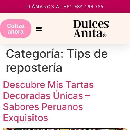
LLÁMANOS AL +51 984 199 795
Cotiza
ahora
Cajas de regalo
Categoría:
Tips de
repostería
Descubre Mis Tartas
Decoradas Únicas –
Sabores Peruanos
Exquisitos